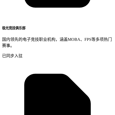
极光竞技俱乐部
国内领先的电子竞技职业机构，涵盖MOBA、FPS等多项热门
赛事。
已同步入驻