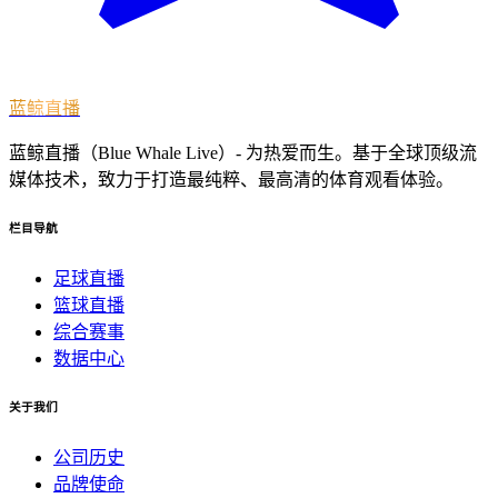
蓝鲸直播
蓝鲸直播（Blue Whale Live）- 为热爱而生。基于全球顶级流
媒体技术，致力于打造最纯粹、最高清的体育观看体验。
栏目导航
足球直播
篮球直播
综合赛事
数据中心
关于我们
公司历史
品牌使命