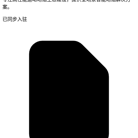
案。
已同步入驻