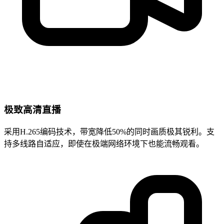
极致高清直播
采用H.265编码技术，带宽降低50%的同时画质极其锐利。支
持多线路自适应，即使在极端网络环境下也能流畅观看。