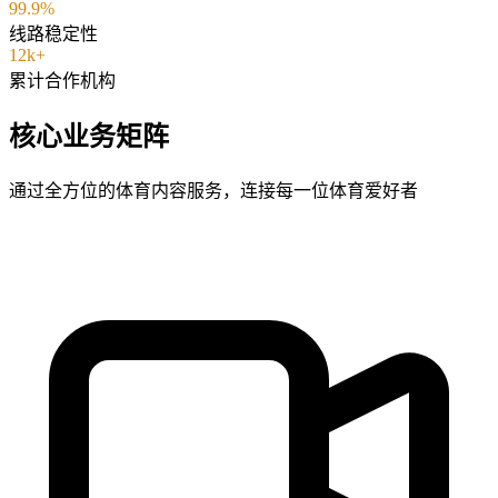
99.9%
线路稳定性
12k+
累计合作机构
核心业务矩阵
通过全方位的体育内容服务，连接每一位体育爱好者