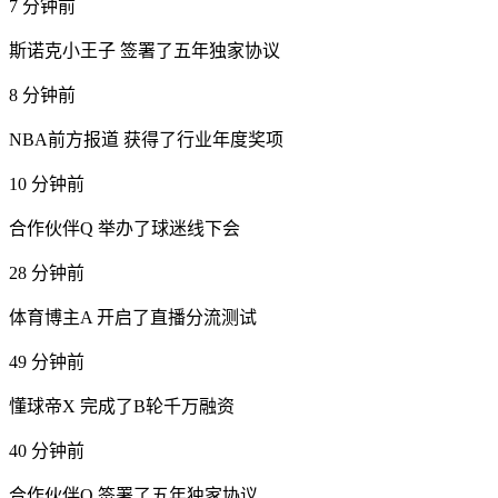
7 分钟前
斯诺克小王子
签署了五年独家协议
8 分钟前
NBA前方报道
获得了行业年度奖项
10 分钟前
合作伙伴Q
举办了球迷线下会
28 分钟前
体育博主A
开启了直播分流测试
49 分钟前
懂球帝X
完成了B轮千万融资
40 分钟前
合作伙伴Q
签署了五年独家协议