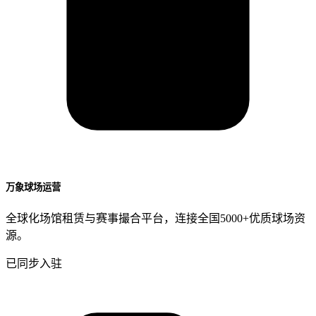
万象球场运营
全球化场馆租赁与赛事撮合平台，连接全国5000+优质球场资
源。
已同步入驻