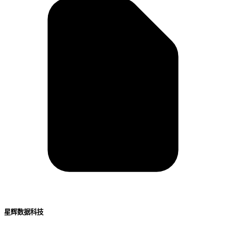
星辉数据科技