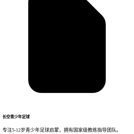
长空青少年足球
专注5-12岁青少年足球启蒙，拥有国家级教练指导团队。