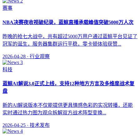
赛事
NBA决赛夜收视破纪录，蓝鲸直播承载峰值突破5000万人次
昨晚的抢七大战中，共有超过5000万用户通过蓝鲸平台见证了
冠军的诞生，服务器集群运行平稳，零卡顿体验获赞...
2026-04-28 · 行业观察
科技
蓝鲸AI解说3.0正式上线，支持12种地方方言及多维度战术复
盘
新的AI解说版本不仅能提供更具情感色彩的实况转播，还能
实时通过热力图为观众拆解双方战术阵型变换...
2026-04-25 · 技术发布